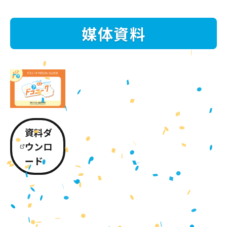
媒体資料
資料ダ
ウンロ
ード