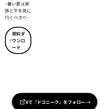
−暑い夏は家
族と牛を見に
行くべき!?−
資料ダ
ウンロ
ード
Xで『ドコニーク』をフォロー
→