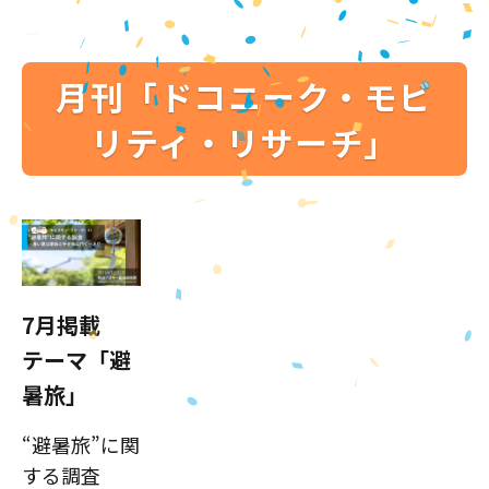
月刊「ドコニーク・モビ
リティ・リサーチ」
7月掲載
テーマ「避
暑旅」
“避暑旅”に関
する調査