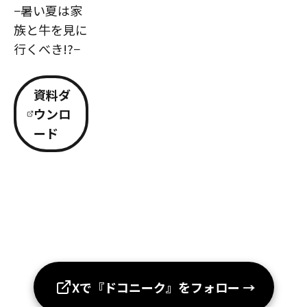
−暑い夏は家
族と牛を見に
行くべき!?−
資料ダ
ウンロ
ード
Xで『ドコニーク』をフォロー
→