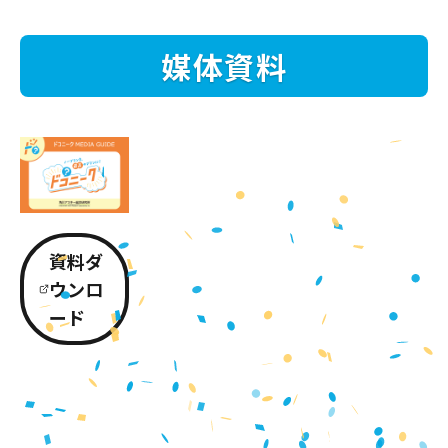
媒体資料
資料ダ
ウンロ
ード