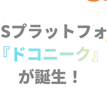
NSプラットフ
『ドコニーク
が誕生！