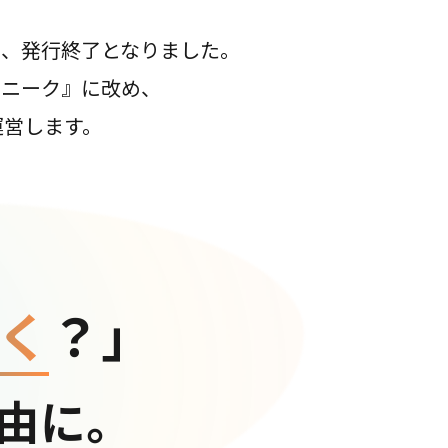
て、発行終了となりました。
コニーク』に改め、
運営します。
く
？」
由に。