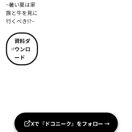
−暑い夏は家
族と牛を見に
行くべき!?−
資料ダ
ウンロ
ード
Xで『ドコニーク』をフォロー
→