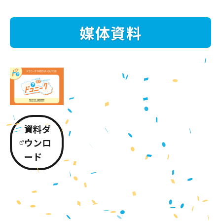
媒体資料
資料ダ
ウンロ
ード