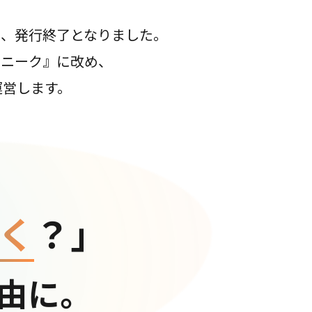
て、発行終了となりました。
コニーク』に改め、
運営します。
く
？」
由に。