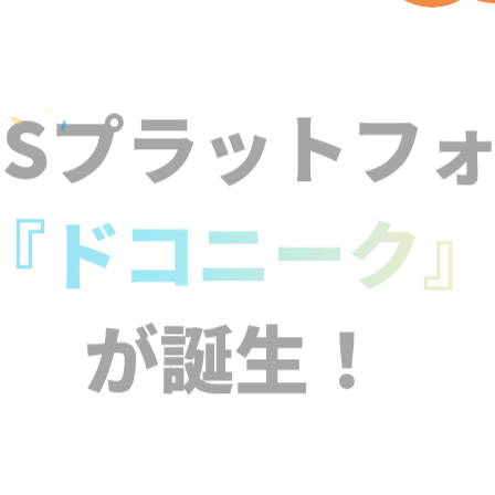
NSプラットフ
『ドコニーク
が誕生！