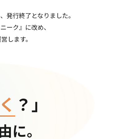
て、発行終了となりました。
コニーク』に改め、
運営します。
く
？」
由に。