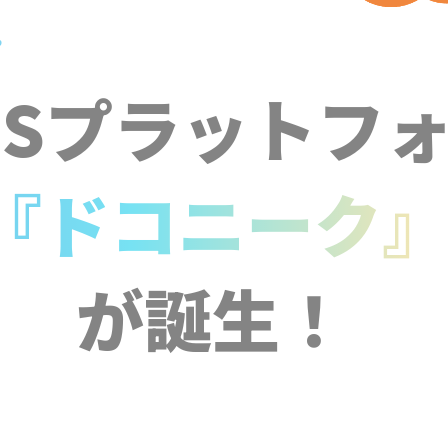
NSプラットフ
『ドコニーク
が誕生！