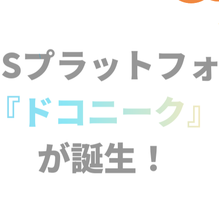
NSプラットフ
『ドコニーク
が誕生！