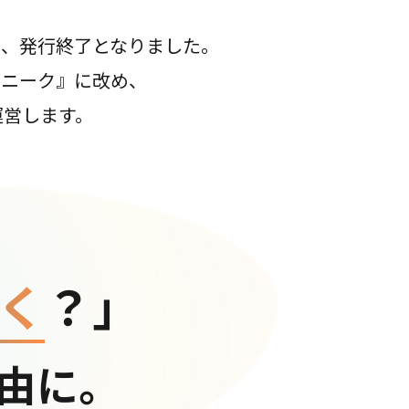
て、発行終了となりました。
コニーク』に改め、
運営します。
く
？」
由に。