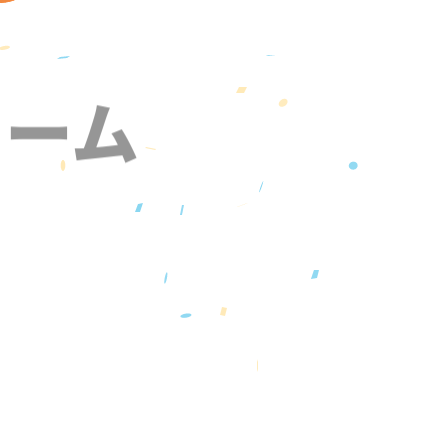
ォーム
』