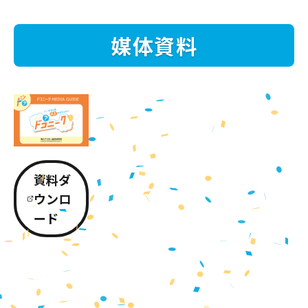
媒体資料
資料ダ
ウンロ
ード