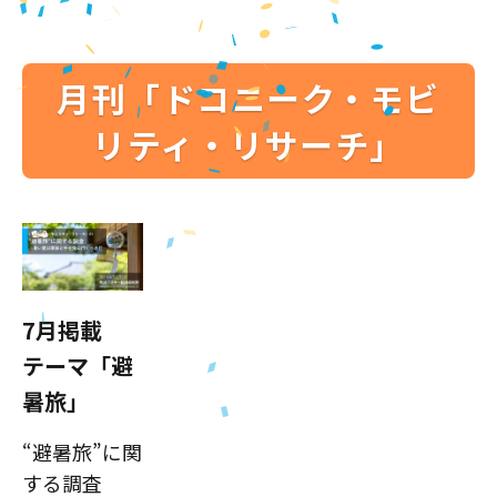
月刊「ドコニーク・モビ
リティ・リサーチ」
7月掲載
テーマ「避
暑旅」
“避暑旅”に関
する調査