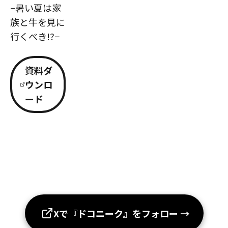
−暑い夏は家
族と牛を見に
行くべき!?−
資料ダ
ウンロ
ード
Xで『ドコニーク』をフォロー
→