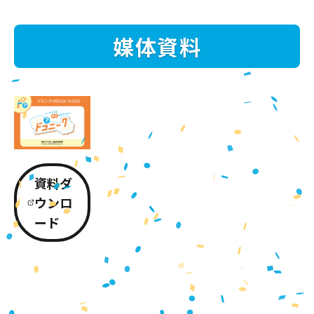
媒体資料
資料ダ
ウンロ
ード