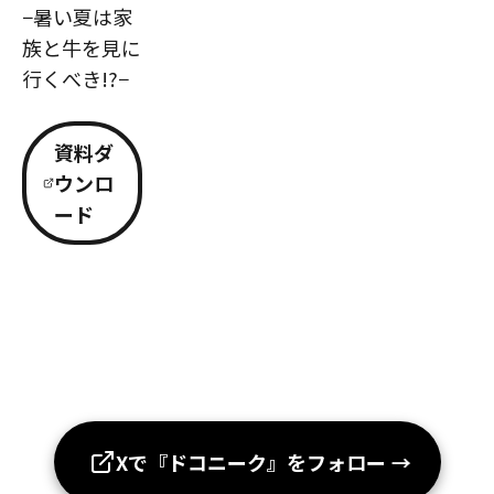
−暑い夏は家
族と牛を見に
行くべき!?−
資料ダ
ウンロ
ード
Xで『ドコニーク』をフォロー
→