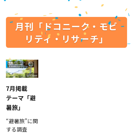
月刊「ドコニーク・モビ
リティ・リサーチ」
7月掲載
テーマ「避
暑旅」
“避暑旅”に関
する調査