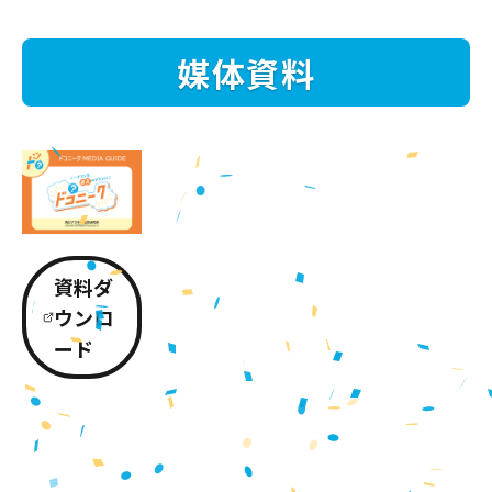
媒体資料
資料ダ
ウンロ
ード