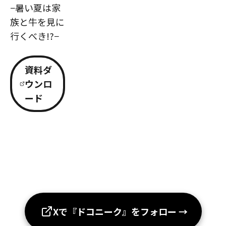
−暑い夏は家
族と牛を見に
行くべき!?−
資料ダ
ウンロ
ード
Xで『ドコニーク』をフォロー
→