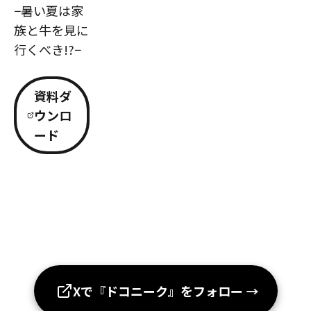
−暑い夏は家
族と牛を見に
行くべき!?−
資料ダ
ウンロ
ード
Xで『ドコニーク』をフォロー
→