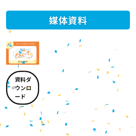
媒体資料
資料ダ
ウンロ
ード