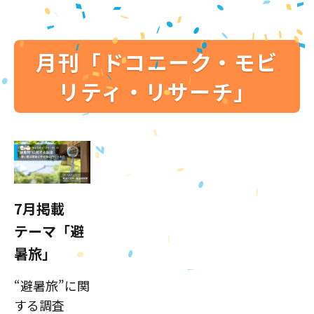
月刊「ドコニーク・モビ
リティ・リサーチ」
7月掲載
テーマ「避
暑旅」
“避暑旅”に関
する調査