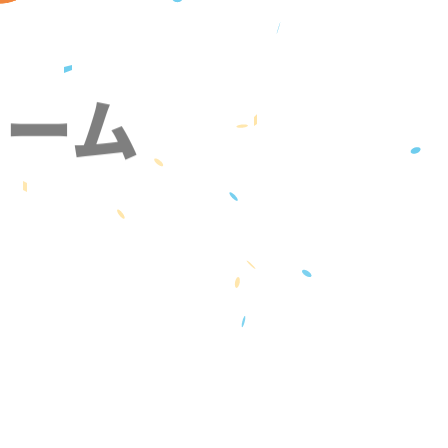
ォーム
』