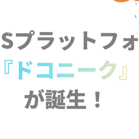
NSプラットフ
『ドコニーク
が誕生！