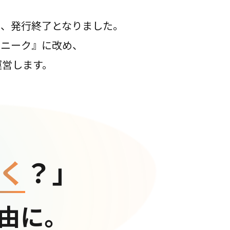
て、発行終了となりました。
コニーク』に改め、
運営します。
く
？」
由に。