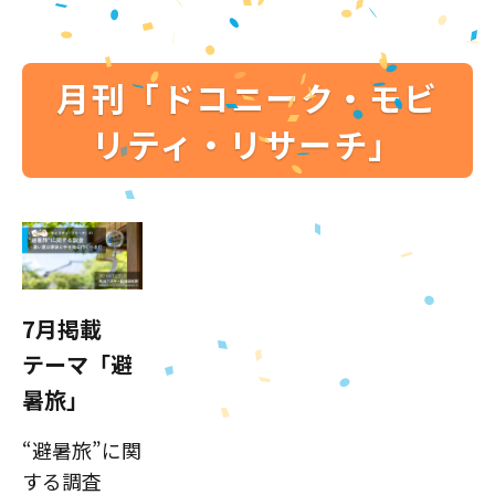
月刊「ドコニーク・モビ
リティ・リサーチ」
7月掲載
テーマ「避
暑旅」
“避暑旅”に関
する調査