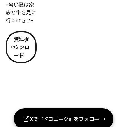
−暑い夏は家
族と牛を見に
行くべき!?−
資料ダ
ウンロ
ード
Xで『ドコニーク』をフォロー
→