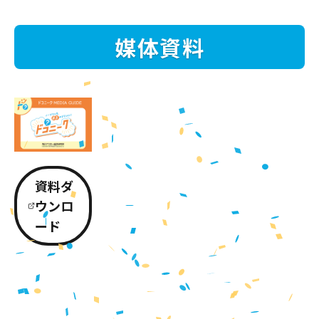
媒体資料
資料ダ
ウンロ
ード