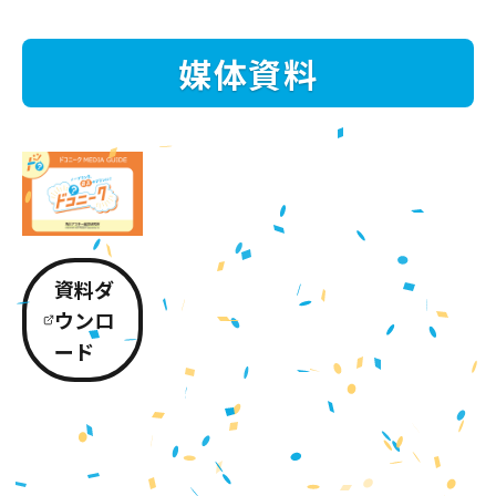
媒体資料
資料ダ
ウンロ
ード