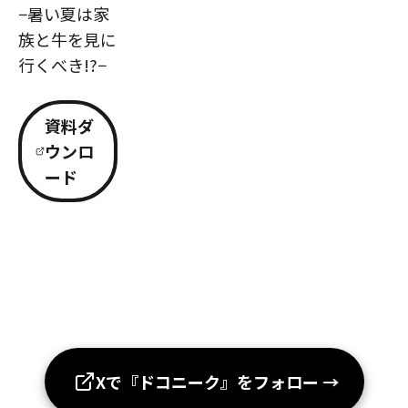
−暑い夏は家
族と牛を見に
行くべき!?−
資料ダ
ウンロ
ード
Xで『ドコニーク』をフォロー
→