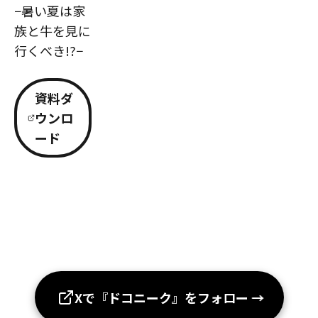
−暑い夏は家
族と牛を見に
行くべき!?−
資料ダ
ウンロ
ード
Xで『ドコニーク』をフォロー
→