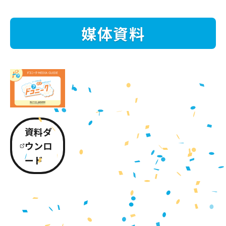
媒体資料
資料ダ
ウンロ
ード