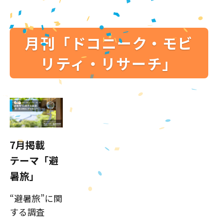
月刊「ドコニーク・モビ
リティ・リサーチ」
7月掲載
テーマ「避
暑旅」
“避暑旅”に関
する調査