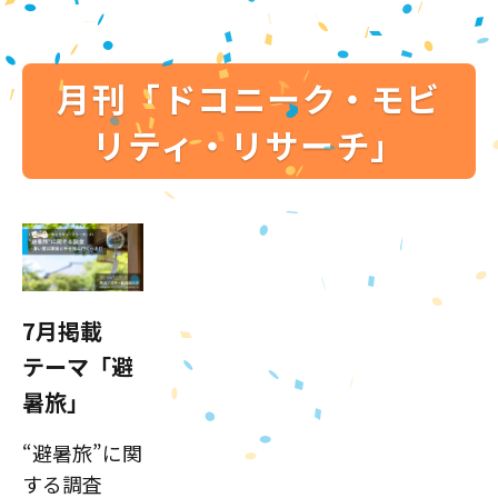
月刊「ドコニーク・モビ
リティ・リサーチ」
7月掲載
テーマ「避
暑旅」
“避暑旅”に関
する調査