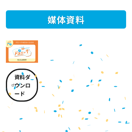
媒体資料
資料ダ
ウンロ
ード