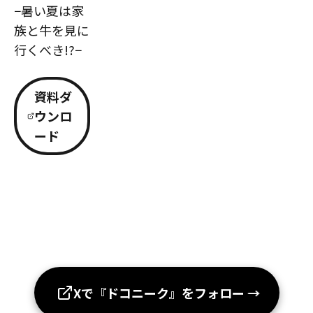
−暑い夏は家
族と牛を見に
行くべき!?−
資料ダ
ウンロ
ード
Xで『ドコニーク』をフォロー
→