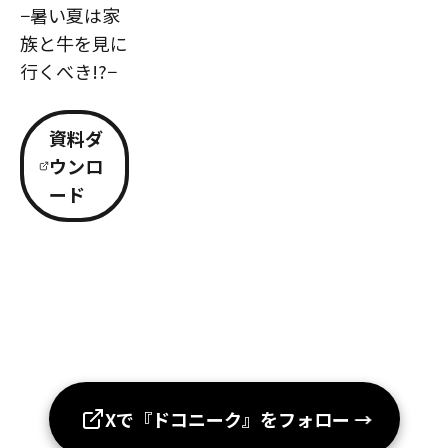
−暑い夏は家
族と牛を見に
行くべき!?−
資料ダ
ウンロ
ード
Xで『ドコニーク』をフォロー
→