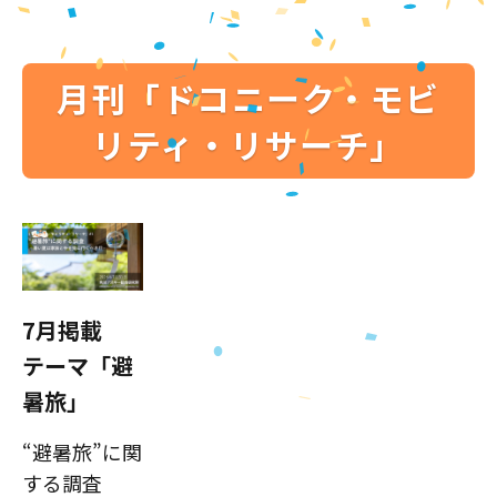
月刊「ドコニーク・モビ
リティ・リサーチ」
7月掲載
テーマ「避
暑旅」
“避暑旅”に関
する調査