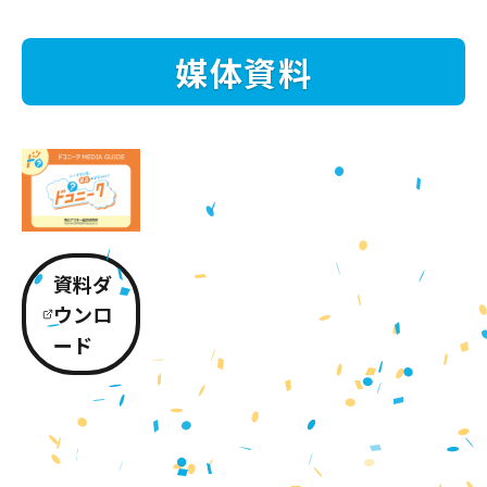
媒体資料
資料ダ
ウンロ
ード