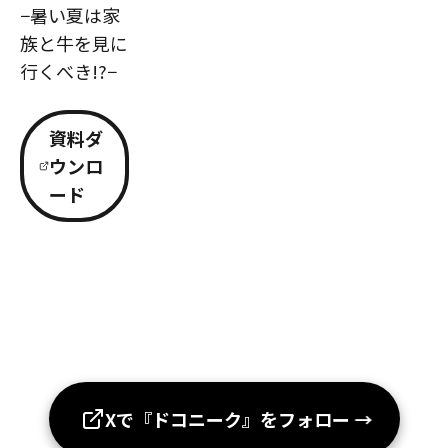
−暑い夏は家
族と牛を見に
行くべき!?−
資料ダ
ウンロ
ード
Xで『ドコニーク』をフォロー
→