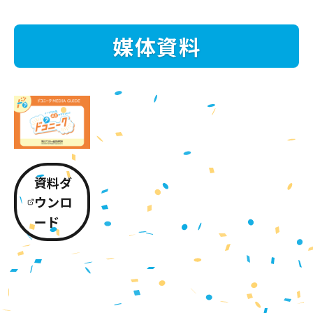
媒体資料
資料ダ
ウンロ
ード