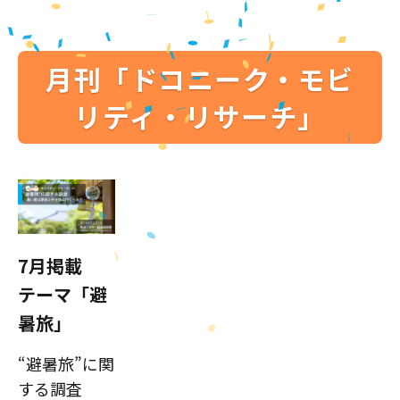
月刊「ドコニーク・モビ
リティ・リサーチ」
7月掲載
テーマ「避
暑旅」
“避暑旅”に関
する調査