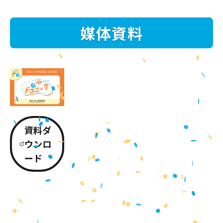
媒体資料
資料ダ
ウンロ
ード