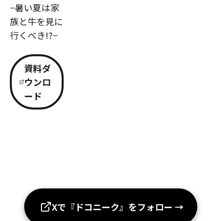
−暑い夏は家
族と牛を見に
行くべき!?−
資料ダ
ウンロ
ード
Xで『ドコニーク』をフォロー
→