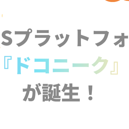
NSプラットフ
『ドコニーク
が誕生！