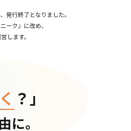
て、発行終了となりました。
コニーク』に改め、
運営します。
く
？」
由に。