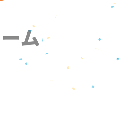
ォーム
』