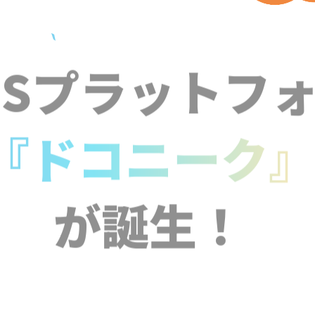
NSプラットフ
『ドコニーク
が誕生！