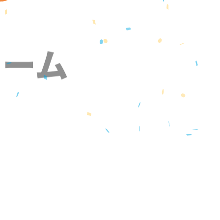
ォーム
』