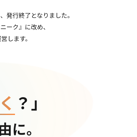
て、発行終了となりました。
コニーク』に改め、
運営します。
く
？」
由に。