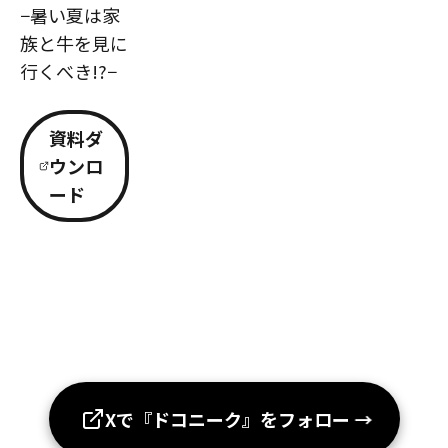
−暑い夏は家
族と牛を見に
行くべき!?−
資料ダ
ウンロ
ード
Xで『ドコニーク』をフォロー
→