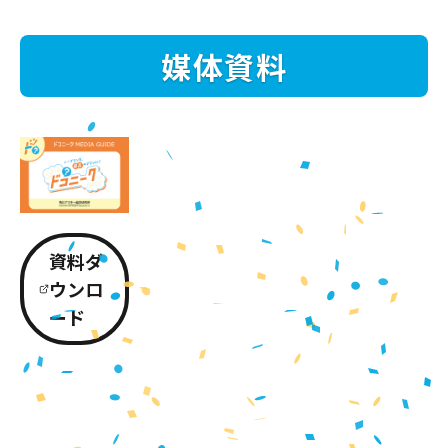
媒体資料
資料ダ
ウンロ
ード