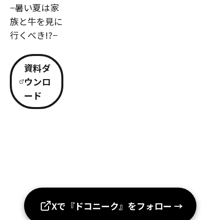
−暑い夏は家
族と牛を見に
行くべき!?−
資料ダ
ウンロ
ード
Xで『ドコニーク』をフォロー
→