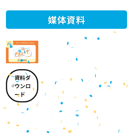
媒体資料
資料ダ
ウンロ
ード