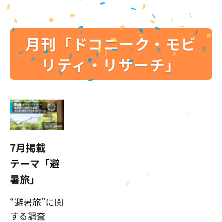
月刊「ドコニーク・モビ
リティ・リサーチ」
7月掲載
テーマ「避
暑旅」
“避暑旅”に関
する調査