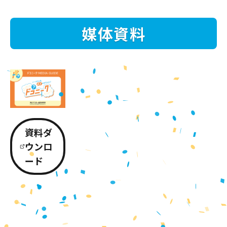
媒体資料
資料ダ
ウンロ
ード