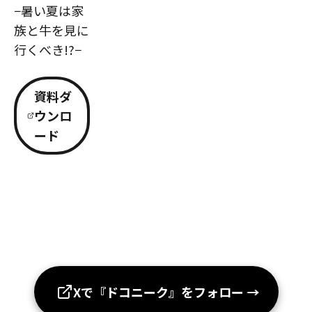
−暑い夏は家
族と牛を見に
行くべき!?−
資料ダ
ウンロ
ード
Xで『ドコニーク』をフォロー
→