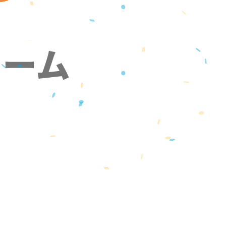
ォーム
』