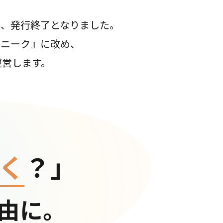
て、発行終了となりました。
コニーク』に改め、
運営します。
く
？」
由に。