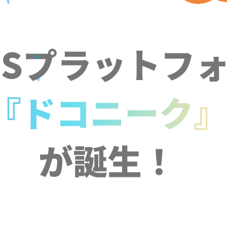
NSプラットフ
『ドコニーク
が誕生！