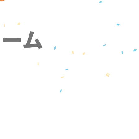
ォーム
』