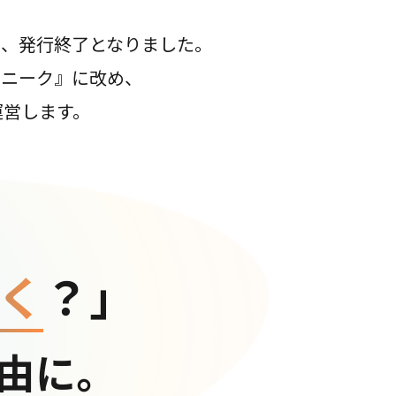
て、発行終了となりました。
コニーク』に改め、
運営します。
く
？」
由に。