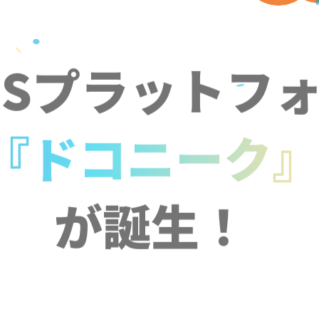
NSプラットフ
『ドコニーク
が誕生！