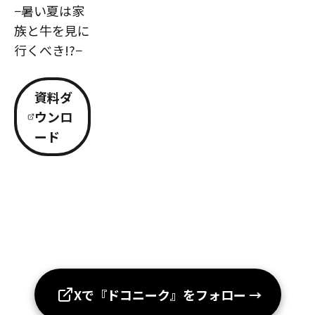
−暑い夏は家
族と牛を見に
行くべき!?−
資料ダ
ウンロ
ード
Xで『ドコニーク』をフォロー
→