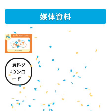
媒体資料
資料ダ
ウンロ
ード