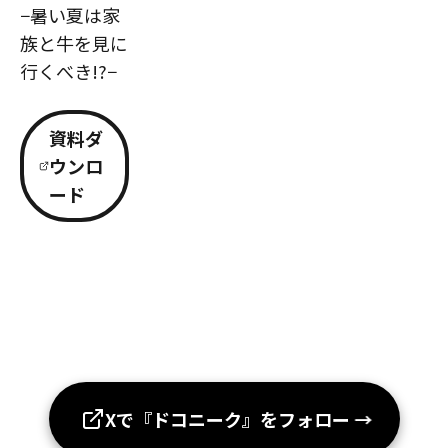
−暑い夏は家
族と牛を見に
行くべき!?−
資料ダ
ウンロ
ード
Xで『ドコニーク』をフォロー
→