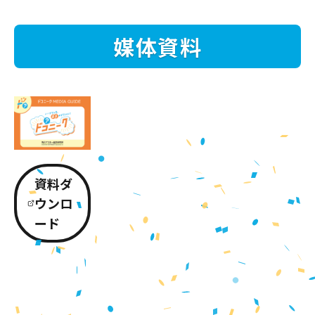
媒体資料
資料ダ
ウンロ
ード