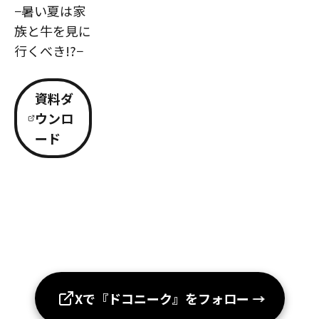
−暑い夏は家
族と牛を見に
行くべき!?−
資料ダ
ウンロ
ード
Xで『ドコニーク』をフォロー
→