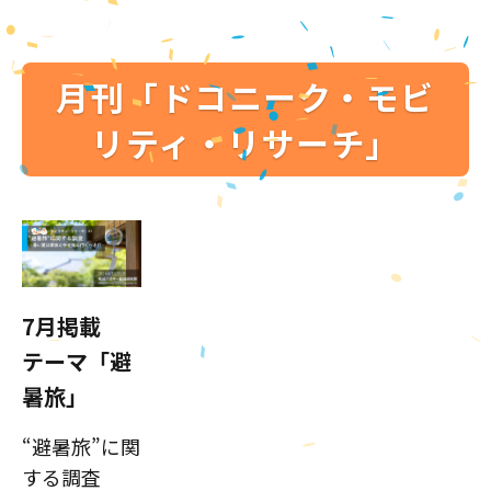
月刊「ドコニーク・モビ
リティ・リサーチ」
7月掲載
テーマ「避
暑旅」
“避暑旅”に関
する調査