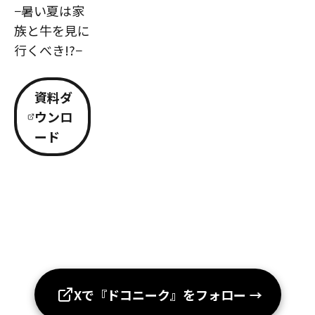
−暑い夏は家
族と牛を見に
行くべき!?−
資料ダ
ウンロ
ード
Xで『ドコニーク』をフォロー
→