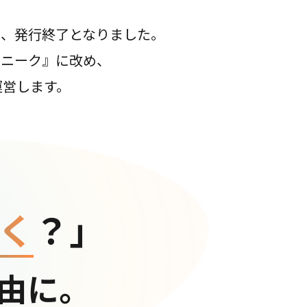
て、発行終了となりました。
コニーク』に改め、
運営します。
く
？」
由に。