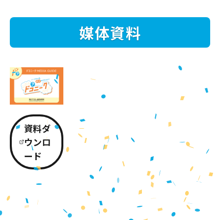
媒体資料
資料ダ
ウンロ
ード