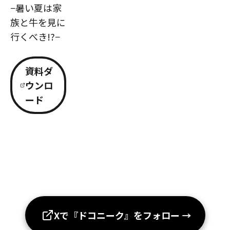
−暑い夏は家
族と牛を見に
行くべき!?−
資料ダ
ウンロ
ード
Xで『ドコニーク』をフォロー
→