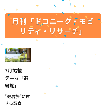
月刊「ドコニーク・モビ
リティ・リサーチ」
7月掲載
テーマ「避
暑旅」
“避暑旅”に関
する調査