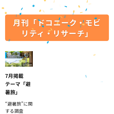
月刊「ドコニーク・モビ
リティ・リサーチ」
7月掲載
テーマ「避
暑旅」
“避暑旅”に関
する調査