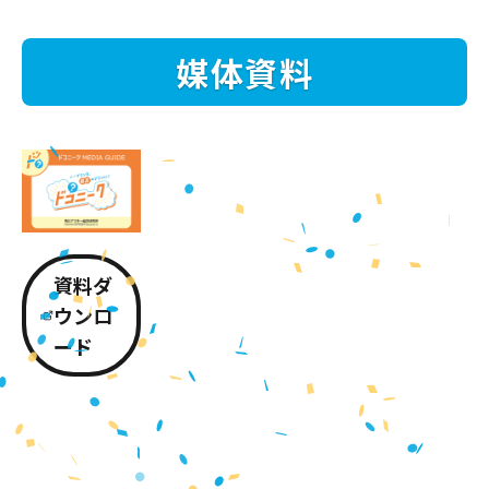
媒体資料
資料ダ
ウンロ
ード