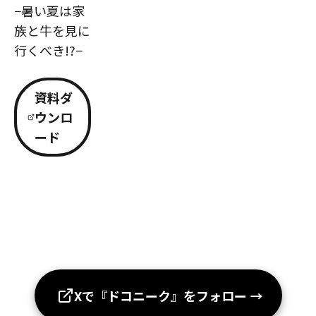
−暑い夏は家
族と牛を見に
行くべき!?−
資料ダ
ウンロ
ード
Xで『ドコニーク』をフォロー
→