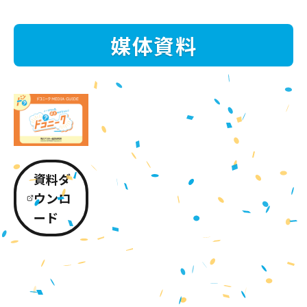
媒体資料
資料ダ
ウンロ
ード