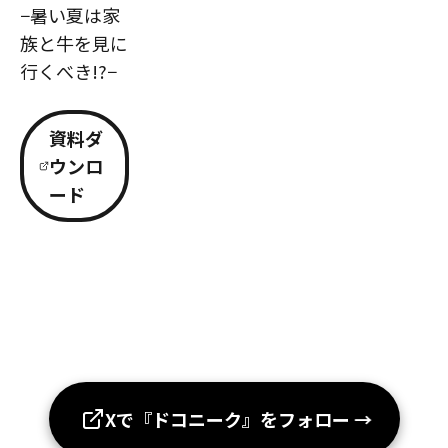
−暑い夏は家
族と牛を見に
行くべき!?−
資料ダ
ウンロ
ード
Xで『ドコニーク』をフォロー
→