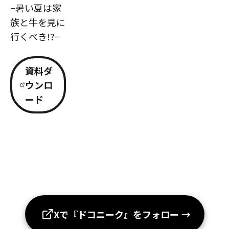
−暑い夏は家
族と牛を見に
行くべき!?−
資料ダ
ウンロ
ード
Xで『ドコニーク』をフォロー
→