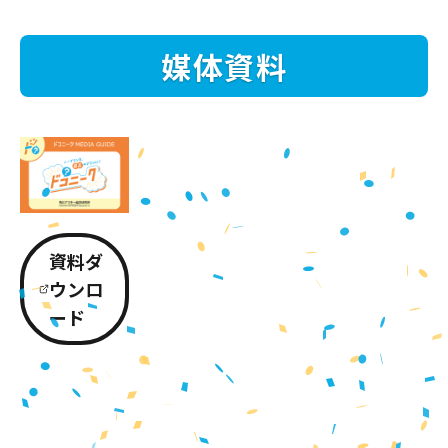
媒体資料
資料ダ
ウンロ
ード