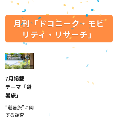
月刊「ドコニーク・モビ
リティ・リサーチ」
7月掲載
テーマ「避
暑旅」
“避暑旅”に関
する調査