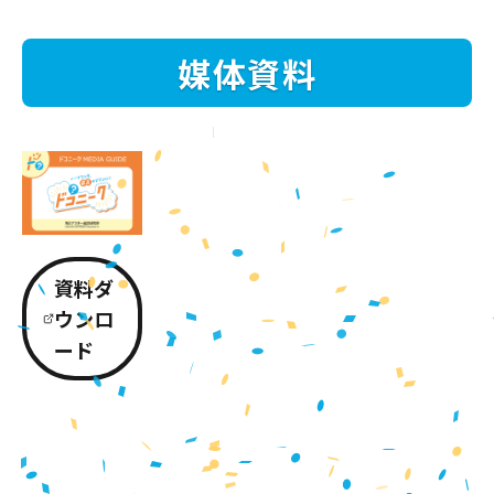
媒体資料
資料ダ
ウンロ
ード