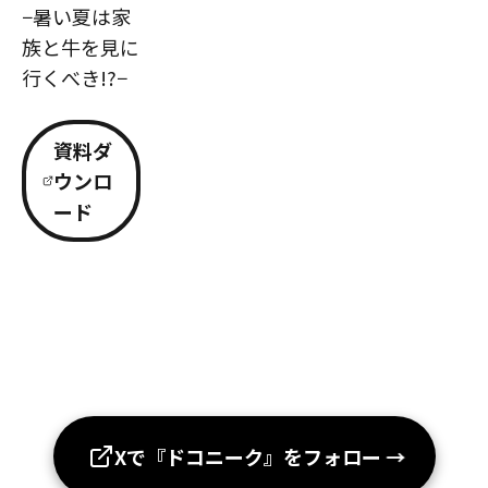
−暑い夏は家
族と牛を見に
行くべき!?−
資料ダ
ウンロ
ード
Xで『ドコニーク』をフォロー
→