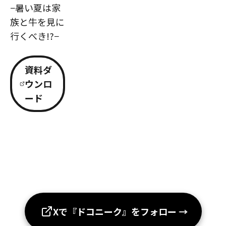
−暑い夏は家
族と牛を見に
行くべき!?−
資料ダ
ウンロ
ード
Xで『ドコニーク』をフォロー
→