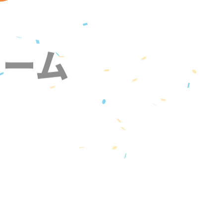
ォーム
』