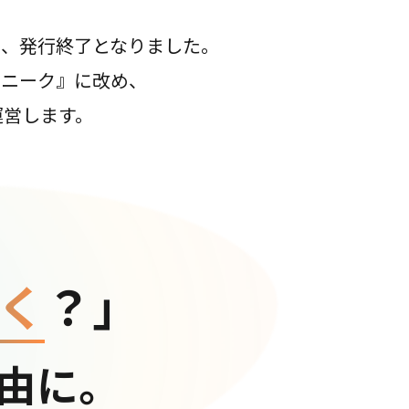
て、発行終了となりました。
コニーク』に改め、
運営します。
く
？」
由に。