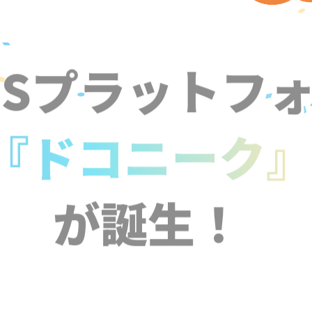
NSプラットフ
『ドコニーク
が誕生！