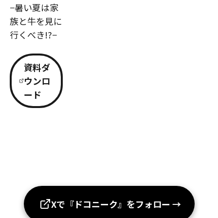
−暑い夏は家
族と牛を見に
行くべき!?−
資料ダ
ウンロ
ード
Xで『ドコニーク』をフォロー
→