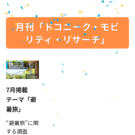
月刊「ドコニーク・モビ
リティ・リサーチ」
7月掲載
テーマ「避
暑旅」
“避暑旅”に関
する調査