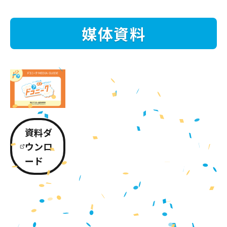
媒体資料
資料ダ
ウンロ
ード