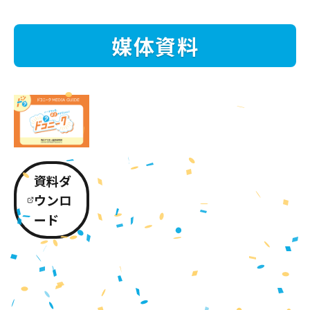
媒体資料
資料ダ
ウンロ
ード