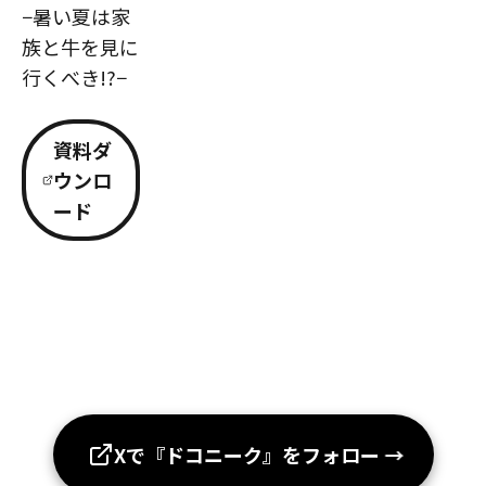
−暑い夏は家
族と牛を見に
行くべき!?−
資料ダ
ウンロ
ード
Xで『ドコニーク』をフォロー
→