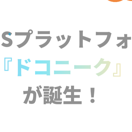
NSプラットフ
『ドコニーク
が誕生！