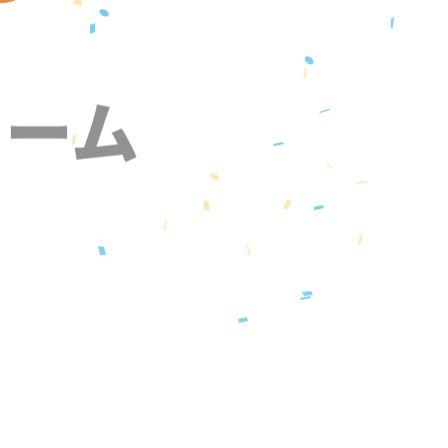
ォーム
』