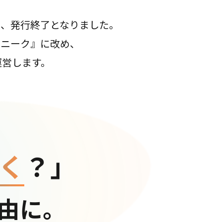
て、発行終了となりました。
コニーク』に改め、
運営します。
く
？」
由に。