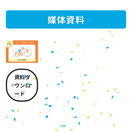
媒体資料
資料ダ
ウンロ
ード