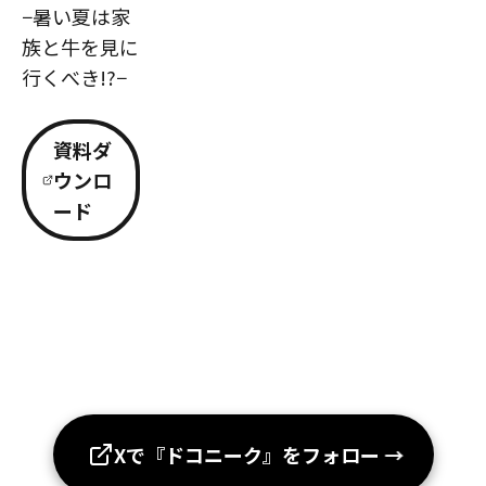
−暑い夏は家
族と牛を見に
行くべき!?−
資料ダ
ウンロ
ード
Xで『ドコニーク』をフォロー
→