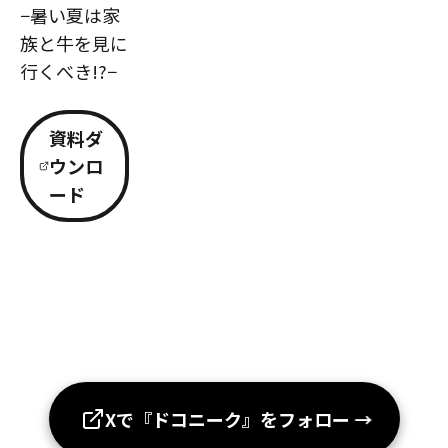
−暑い夏は家
族と牛を見に
行くべき!?−
資料ダ
ウンロ
ード
Xで『ドコニーク』をフォロー
→