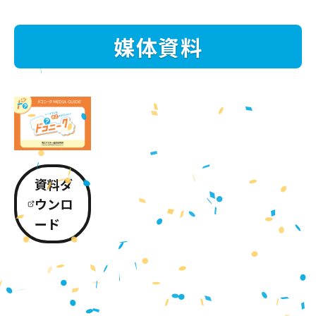
媒体資料
資料ダ
ウンロ
ード