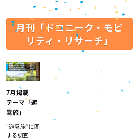
月刊「ドコニーク・モビ
リティ・リサーチ」
7月掲載
テーマ「避
暑旅」
“避暑旅”に関
する調査