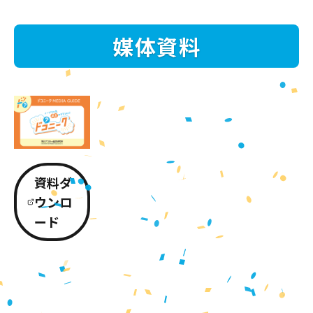
媒体資料
資料ダ
ウンロ
ード