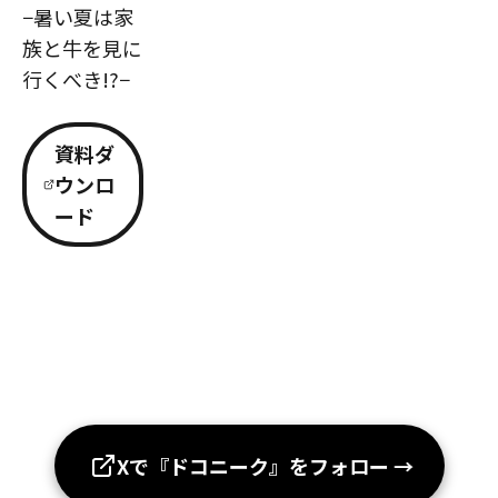
−暑い夏は家
族と牛を見に
行くべき!?−
資料ダ
ウンロ
ード
Xで『ドコニーク』をフォロー
→