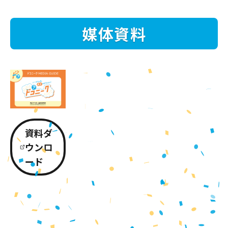
媒体資料
資料ダ
ウンロ
ード