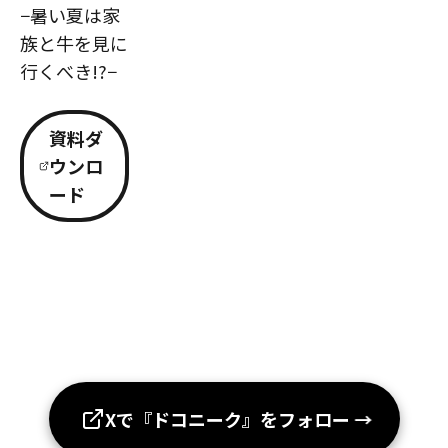
−暑い夏は家
族と牛を見に
行くべき!?−
資料ダ
ウンロ
ード
Xで『ドコニーク』をフォロー
→