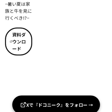
−暑い夏は家
族と牛を見に
行くべき!?−
資料ダ
ウンロ
ード
Xで『ドコニーク』をフォロー
→