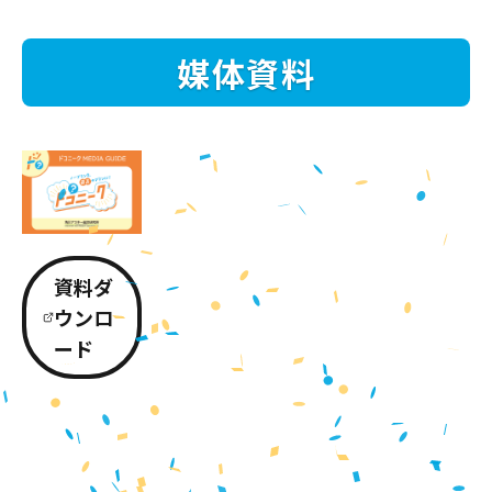
媒体資料
資料ダ
ウンロ
ード