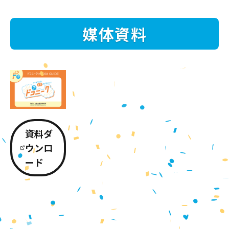
媒体資料
資料ダ
ウンロ
ード