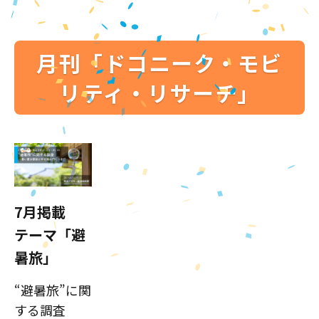
月刊「ドコニーク・モビ
リティ・リサーチ」
7月掲載
テーマ「避
暑旅」
“避暑旅”に関
する調査