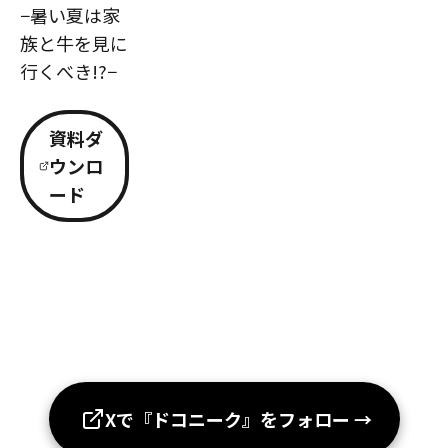
−暑い夏は家
族と牛を見に
行くべき!?−
資料ダ
ウンロ
ード
Xで『ドコニーク』をフォロー
→