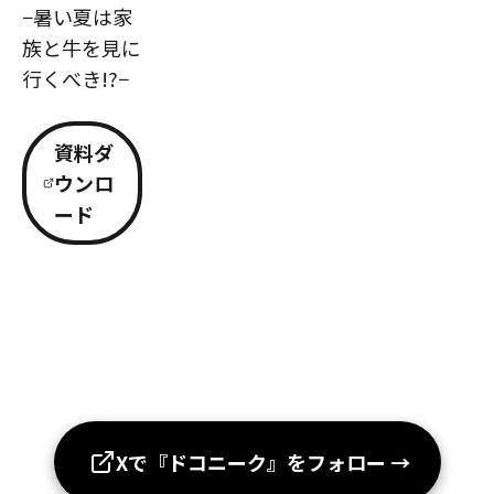
−暑い夏は家
族と牛を見に
行くべき!?−
資料ダ
ウンロ
ード
Xで『ドコニーク』をフォロー
→