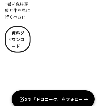
−暑い夏は家
族と牛を見に
行くべき!?−
資料ダ
ウンロ
ード
Xで『ドコニーク』をフォロー
→