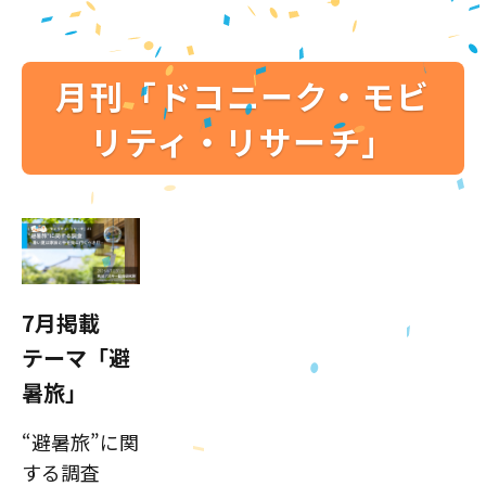
月刊「ドコニーク・モビ
リティ・リサーチ」
7月掲載
テーマ「避
暑旅」
“避暑旅”に関
する調査