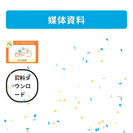
媒体資料
資料ダ
ウンロ
ード