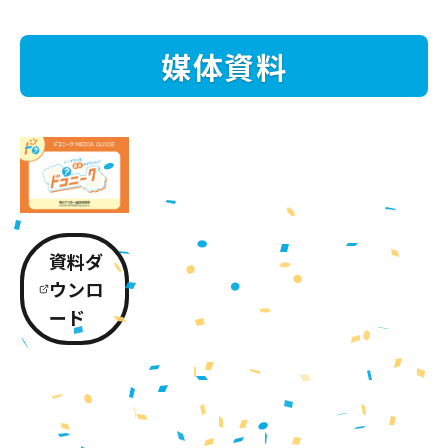
媒体資料
資料ダ
ウンロ
ード