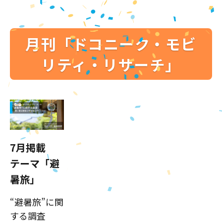
月刊「ドコニーク・モビ
リティ・リサーチ」
7月掲載
テーマ「避
暑旅」
“避暑旅”に関
する調査